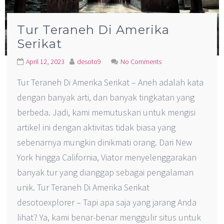
Tur Teraneh Di Amerika
Serikat
April 12, 2023
desoto9
No Comments
Tur Teraneh Di Amerika Serikat – Aneh adalah kata
dengan banyak arti, dan banyak tingkatan yang
berbeda. Jadi, kami memutuskan untuk mengisi
artikel ini dengan aktivitas tidak biasa yang
sebenarnya mungkin dinikmati orang. Dari New
York hingga California, Viator menyelenggarakan
banyak tur yang dianggap sebagai pengalaman
unik. Tur Teraneh Di Amerika Serikat
desotoexplorer – Tapi apa saja yang jarang Anda
lihat? Ya, kami benar-benar menggulir situs untuk