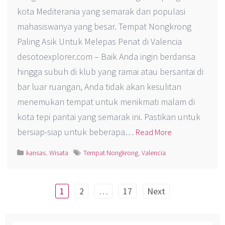
kota Mediterania yang semarak dan populasi
mahasiswanya yang besar. Tempat Nongkrong
Paling Asik Untuk Melepas Penat di Valencia
desotoexplorer.com – Baik Anda ingin berdansa
hingga subuh di klub yang ramai atau bersantai di
bar luar ruangan, Anda tidak akan kesulitan
menemukan tempat untuk menikmati malam di
kota tepi pantai yang semarak ini. Pastikan untuk
bersiap-siap untuk beberapa…
Read More
kansas
,
Wisata
Tempat Nongkrong
,
Valencia
Posts
1
2
…
17
Next
pagination