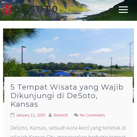
Desoto Explorer
5 Tempat Wisata yang Wajib
Dikunjungi di DeSoto,
Kansas
January 11, 2025
desoto9
No Comments
DeSoto, Kansas, sebuah kota kecil yang terletak di
wilayah Kansas City, menawarkan berbagai tempat