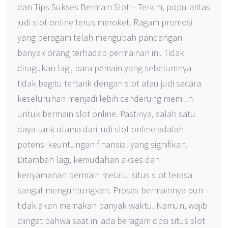
dan Tips Sukses Bermain Slot – Terkini, popularitas
judi slot online terus meroket. Ragam promosi
yang beragam telah mengubah pandangan
banyak orang terhadap permainan ini. Tidak
diragukan lagi, para pemain yang sebelumnya
tidak begitu tertarik dengan slot atau judi secara
keseluruhan menjadi lebih cenderung memilih
untuk bermain slot online. Pastinya, salah satu
daya tarik utama dari judi slot online adalah
potensi keuntungan finansial yang signifikan.
Ditambah lagi, kemudahan akses dan
kenyamanan bermain melalui situs slot terasa
sangat menguntungkan. Proses bermainnya pun
tidak akan memakan banyak waktu. Namun, wajib
diingat bahwa saat ini ada beragam opsi situs slot