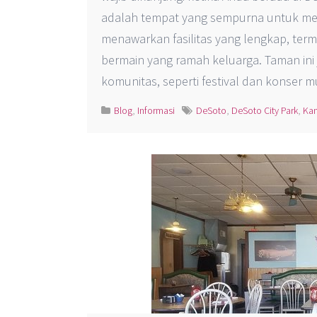
adalah tempat yang sempurna untuk memul
menawarkan fasilitas yang lengkap, terma
bermain yang ramah keluarga. Taman ini j
komunitas, seperti festival dan konser 
Blog
,
Informasi
DeSoto
,
DeSoto City Park
,
Ka