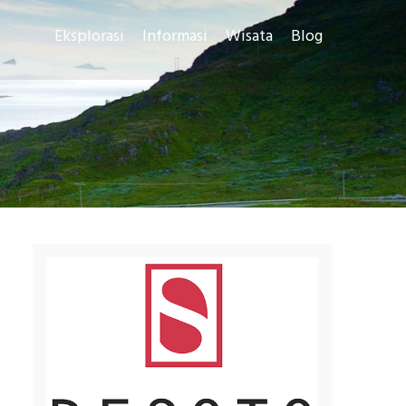
Eksplorasi
Informasi
Wisata
Blog