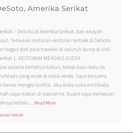
DeSoto, Amerika Serikat
rikat – DeSoto di Amerika Serikat, dari wilayah
eout. Temukan restoran-restoran terbaik di DeSoto
bagus dari para traveler di seluruh dunia di sini!
 Serikat 1. RESTORAN MEKSIKO OJEDA
ini selama bertahun-tahun, tetapi baru-baru ini
chilada yang enak di salsa verde. Saya bersama
benar mengisi tortilla. Jika Anda suka enchilada
ernah saya makan di daerah ini. Suami saya memesan
eaknya terlalu…
Read More
storan Terbaik