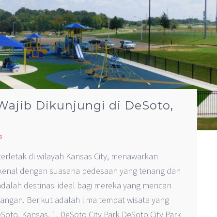
ajib Dikunjungi di DeSoto,
s
terletak di wilayah Kansas City, menawarkan
Dikenal dengan suasana pedesaan yang tenang dan
adalah destinasi ideal bagi mereka yang mencari
angan. Berikut adalah lima tempat wisata yang
eSoto, Kansas. 1. DeSoto City Park DeSoto City Park