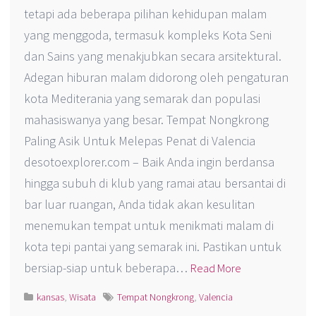
tetapi ada beberapa pilihan kehidupan malam
yang menggoda, termasuk kompleks Kota Seni
dan Sains yang menakjubkan secara arsitektural.
Adegan hiburan malam didorong oleh pengaturan
kota Mediterania yang semarak dan populasi
mahasiswanya yang besar. Tempat Nongkrong
Paling Asik Untuk Melepas Penat di Valencia
desotoexplorer.com – Baik Anda ingin berdansa
hingga subuh di klub yang ramai atau bersantai di
bar luar ruangan, Anda tidak akan kesulitan
menemukan tempat untuk menikmati malam di
kota tepi pantai yang semarak ini. Pastikan untuk
bersiap-siap untuk beberapa…
Read More
kansas
,
Wisata
Tempat Nongkrong
,
Valencia