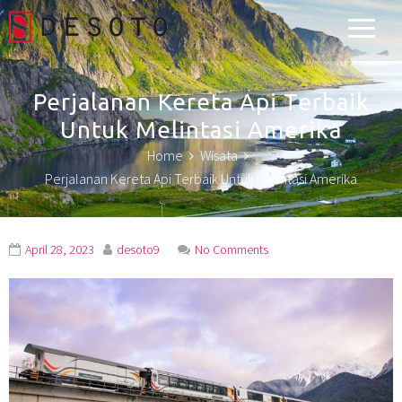
Desoto Explorer
Perjalanan Kereta Api Terbaik
Untuk Melintasi Amerika
Home
Wisata
Perjalanan Kereta Api Terbaik Untuk Melintasi Amerika
April 28, 2023
desoto9
No Comments