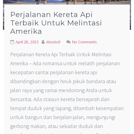
Perjalanan Kereta Api
Terbaik Untuk Melintasi
Amerika
April 28, 2023
desoto9
No Comments
Perjalanan Kereta Api Terbaik Untuk Melintasi
Amerika – Ada romansa untuk melatih perjalanan
kecepatan santai perjalanan kereta api
dibandingkan dengan hiruk pikuk bandara atau
jalan raya yang ramai mendorong Anda untuk
bersantai. Ada stasiun kereta bersejarah dan
tempat duduk yang lapang, ditambah kesempatan
untuk bangun dan berjalan-jalan, mengunjungi
gerbong makan, atau sekadar duduk dan