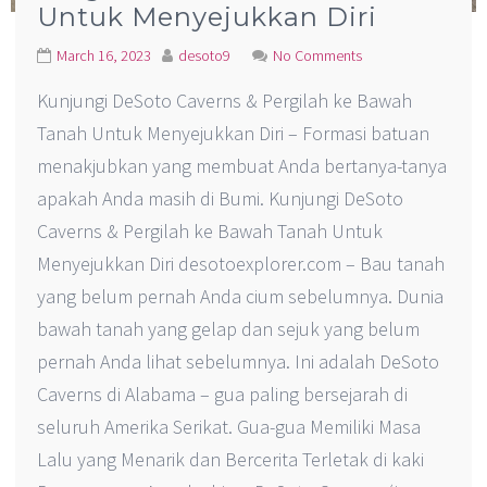
Untuk Menyejukkan Diri
March 16, 2023
desoto9
No Comments
Kunjungi DeSoto Caverns & Pergilah ke Bawah
Tanah Untuk Menyejukkan Diri – Formasi batuan
menakjubkan yang membuat Anda bertanya-tanya
apakah Anda masih di Bumi. Kunjungi DeSoto
Caverns & Pergilah ke Bawah Tanah Untuk
Menyejukkan Diri desotoexplorer.com – Bau tanah
yang belum pernah Anda cium sebelumnya. Dunia
bawah tanah yang gelap dan sejuk yang belum
pernah Anda lihat sebelumnya. Ini adalah DeSoto
Caverns di Alabama – gua paling bersejarah di
seluruh Amerika Serikat. Gua-gua Memiliki Masa
Lalu yang Menarik dan Bercerita Terletak di kaki