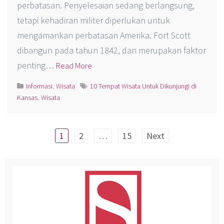
perbatasan. Penyelesaian sedang berlangsung,
tetapi kehadiran militer diperlukan untuk
mengamankan perbatasan Amerika. Fort Scott
dibangun pada tahun 1842, dan merupakan faktor
penting…
Read More
Informasi
,
Wisata
10 Tempat Wisata Untuk Dikunjungi di
Kansas
,
Wisata
Posts
1
2
…
15
Next
pagination