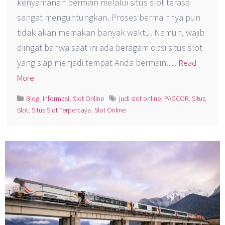
kenyamanan bermain melalui situs slot terasa
sangat menguntungkan. Proses bermainnya pun
tidak akan memakan banyak waktu. Namun, wajib
diingat bahwa saat ini ada beragam opsi situs slot
yang siap menjadi tempat Anda bermain.…
Read
More
Blog
,
Informasi
,
Slot Online
judi slot online
,
PAGCOR
,
Situs
Slot
,
Situs Slot Terpercaya
,
Slot Online