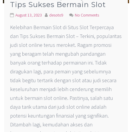
Tips Sukses Bermain Slot
August 13, 2023
desoto9
No Comments
Kelebihan Bermain Slot di Situs Slot Terpercaya
dan Tips Sukses Bermain Slot – Terkini, popularitas
judi slot online terus meroket. Ragam promosi
yang beragam telah mengubah pandangan
banyak orang terhadap permainan ini. Tidak
diragukan lagi, para pemain yang sebelumnya
tidak begitu tertarik dengan slot atau judi secara
keseluruhan menjadi lebih cenderung memilih
untuk bermain slot online. Pastinya, salah satu
daya tarik utama dari judi slot online adalah
potensi keuntungan finansial yang signifikan.
Ditambah lagi, kemudahan akses dan