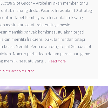
ipSlot88 Slot Gacor – Artikel ini akan memberi tahu
untuk menang di slot Kasino. Ini adalah 10 Strategi
Menonton Tabel Pembayaran Ini adalah trik yang
an mesin dan catat frekuensinya mesin
n memiliki banyak kombinasi, itu akan terjadi
akan memiliki frekuensi pukulan rendah tetapi
 besar. Memilih Permainan Yang Tepat Semua slot
mainkan. Namun perbedaan dalam permainan game
ing memiliki sesuatu yang…
Read More
e
,
Slot Gacor
,
Slot Online