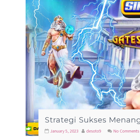
Strategi Sukses Menang
January 5, 2023
desoto9
No Comments