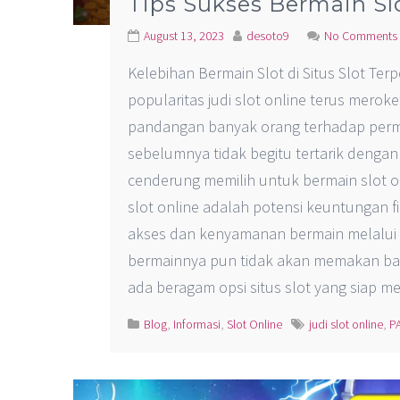
Tips Sukses Bermain Sl
August 13, 2023
desoto9
No Comments
Kelebihan Bermain Slot di Situs Slot Terp
popularitas judi slot online terus mer
pandangan banyak orang terhadap permai
sebelumnya tidak begitu tertarik dengan 
cenderung memilih untuk bermain slot onl
slot online adalah potensi keuntungan fi
akses dan kenyamanan bermain melalui 
bermainnya pun tidak akan memakan bany
ada beragam opsi situs slot yang siap 
Blog
,
Informasi
,
Slot Online
judi slot online
,
P