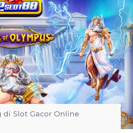
 di Slot Gacor Online