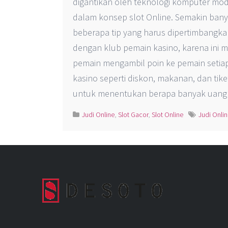
digantikan oleh teknologi komputer mode
dalam konsep slot Online. Semakin banya
beberapa tip yang harus dipertimbangka
dengan klub pemain kasino, karena ini 
pemain mengambil poin ke pemain setiap 
kasino seperti diskon, makanan, dan tik
untuk menentukan berapa banyak uan
Judi Online
,
Slot Gacor
,
Slot Online
Judi Onlin