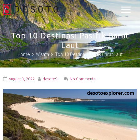
Desoto Explorer
Top 10 Destinasi Pasifik Barat
Laut
Home
Wisata
Top 10 Destinasi Pasifik Barat Laut
August 3, 2022
desoto9
No Comments