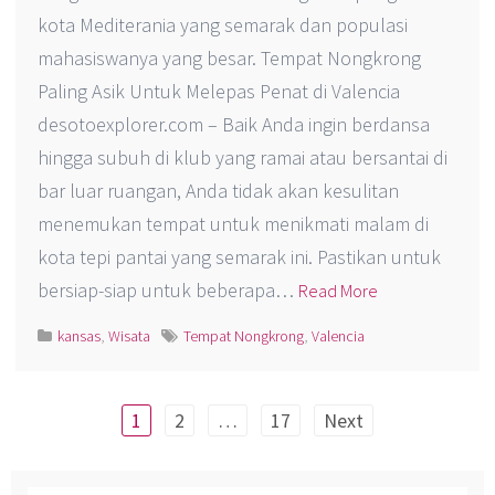
kota Mediterania yang semarak dan populasi
mahasiswanya yang besar. Tempat Nongkrong
Paling Asik Untuk Melepas Penat di Valencia
desotoexplorer.com – Baik Anda ingin berdansa
hingga subuh di klub yang ramai atau bersantai di
bar luar ruangan, Anda tidak akan kesulitan
menemukan tempat untuk menikmati malam di
kota tepi pantai yang semarak ini. Pastikan untuk
bersiap-siap untuk beberapa…
Read More
kansas
,
Wisata
Tempat Nongkrong
,
Valencia
Posts
1
2
…
17
Next
pagination