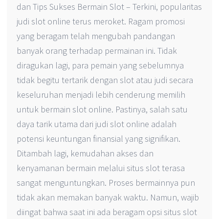
dan Tips Sukses Bermain Slot – Terkini, popularitas
judi slot online terus meroket. Ragam promosi
yang beragam telah mengubah pandangan
banyak orang terhadap permainan ini. Tidak
diragukan lagi, para pemain yang sebelumnya
tidak begitu tertarik dengan slot atau judi secara
keseluruhan menjadi lebih cenderung memilih
untuk bermain slot online. Pastinya, salah satu
daya tarik utama dari judi slot online adalah
potensi keuntungan finansial yang signifikan.
Ditambah lagi, kemudahan akses dan
kenyamanan bermain melalui situs slot terasa
sangat menguntungkan. Proses bermainnya pun
tidak akan memakan banyak waktu. Namun, wajib
diingat bahwa saat ini ada beragam opsi situs slot