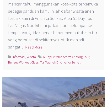
mencari tahu, menggunakan kota-kota terkemuka
sebagai panduan kami. Inilah daftar wisata aneh
terbaik kami di Amerika Serikat. Area 51 Day Tour –
Las Vegas Mari kita lanjutkan dan melompat ke
tempat yang tidak benar-benar membutuhkan tur
yang berpusat di sekitarnya untuk menjadi
sangat…
Read More
Informasi
,
Wisata
6 Day Extreme Storm Chasing Tour
,
Bungee Workout Class
,
Tur Teraneh Di Amerika Serikat