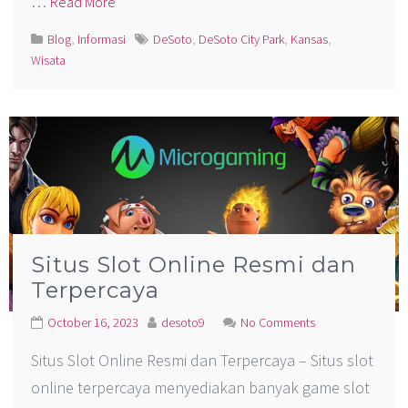
…
Read More
Blog
,
Informasi
DeSoto
,
DeSoto City Park
,
Kansas
,
Wisata
Situs Slot Online Resmi dan
Terpercaya
October 16, 2023
desoto9
No Comments
Situs Slot Online Resmi dan Terpercaya – Situs slot
online terpercaya menyediakan banyak game slot