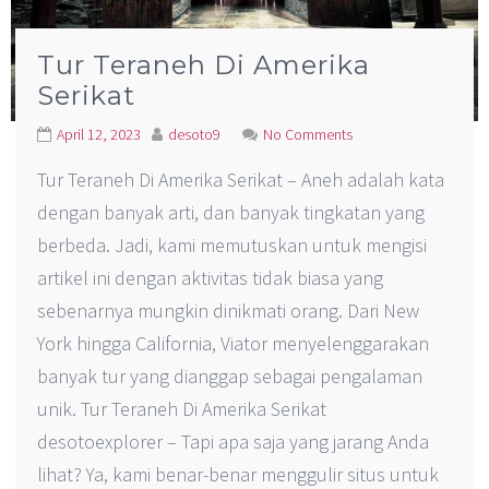
Tur Teraneh Di Amerika
Serikat
April 12, 2023
desoto9
No Comments
Tur Teraneh Di Amerika Serikat – Aneh adalah kata
dengan banyak arti, dan banyak tingkatan yang
berbeda. Jadi, kami memutuskan untuk mengisi
artikel ini dengan aktivitas tidak biasa yang
sebenarnya mungkin dinikmati orang. Dari New
York hingga California, Viator menyelenggarakan
banyak tur yang dianggap sebagai pengalaman
unik. Tur Teraneh Di Amerika Serikat
desotoexplorer – Tapi apa saja yang jarang Anda
lihat? Ya, kami benar-benar menggulir situs untuk