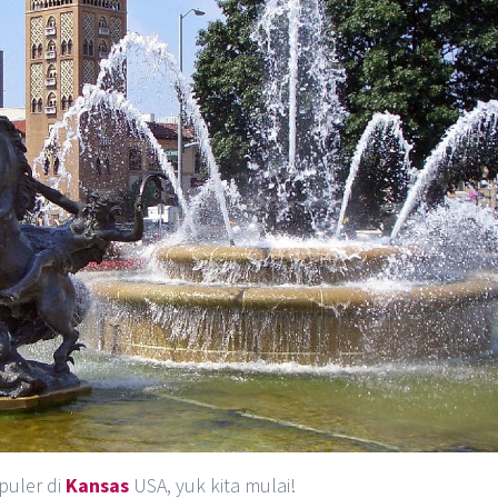
puler di
Kansas
USA, yuk kita mulai!