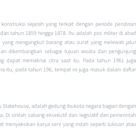
konstruksi sejarah yang terkait dengan periode pendiria
i dari tahun 1859 hingga 1878. Itu adalah pos militer di aba
n yang mengangkut barang atau surat yang melewati jalu
dan dikembangkan sebagai tujuan wisata dan pengunjun
ng dapat memaknai citra saat itu. Pada tahun 1961 jug
 itu, pada tahun 196, tempat ini juga masuk dalam dafta
sas Statehouse, adalah gedung ibukota negara bagian denga
. Di sinilah cabang eksekutif dan legislatif dari pemerinta
t menyaksikan karya seni yang indah seperti lukisan ata