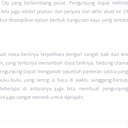
City yang berkembang pesat. Pengunjung dapat meliha
. Ada juga model jalanan dan penjara dari akhir abad ke 1
a tua ditampilkan dalam bentuk bangunan kayu yang tertat
ah masa kecilnya terpelihara dengan sangat baik dan kin
m, yang tentunya menambah daya tariknya. Gedung utam
engunjung dapat mengamati sejumlah pameran sastra yan
buku-buku yang sering ia baca di waktu senggang.Kansa
 Beberapa di antaranya juga bisa membuat pengunjun
ni juga sangat menarik untuk dijelajahi.