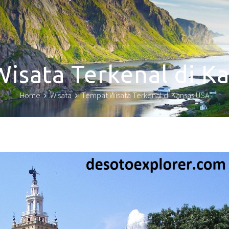
isata Terkenal di K
Home
Wisata
Tempat Wisata Terkenal di Kansas USA