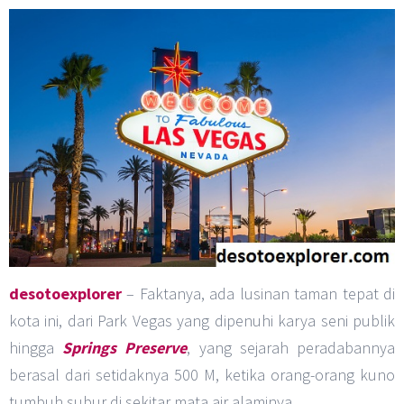
desotoexplorer
– Faktanya, ada lusinan taman tepat di
kota ini, dari Park Vegas yang dipenuhi karya seni publik
hingga
Springs Preserve
, yang sejarah peradabannya
berasal dari setidaknya 500 M, ketika orang-orang kuno
tumbuh subur di sekitar mata air alaminya.