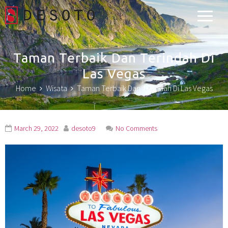
Desoto Explorer
Taman Terbaik Dan Terindah Di
Las Vegas
Home
Wisata
Taman Terbaik Dan Terindah Di Las Vegas
March 29, 2022
desoto9
No Comments