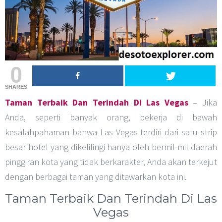
0
SHARES
Taman Terbaik Dan Terindah Di Las Vegas
– Jika
Anda, seperti banyak orang, bekerja di bawah
kesalahpahaman bahwa Las Vegas terdiri dari satu strip
besar hotel yang dikelilingi hanya oleh bermil-mil daerah
pinggiran kota yang tidak berkarakter, Anda akan terkejut
dengan berbagai taman yang ditawarkan kota ini.
Taman Terbaik Dan Terindah Di Las
Vegas