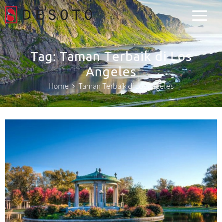
Desoto Explorer
Tag:
Taman Terbaik di Los
Angeles
Home
Taman Terbaik di Los Angeles