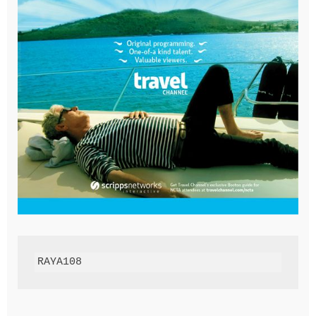
RAYA108