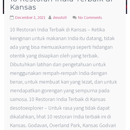
Kansas
December 3, 2021
desoto9
No Comments
10 Restoran India Terbaik di Kansas – Ketika
keinginan untuk makanan India itu datang, tidak
ada yang bisa memuaskannya seperti hidangan
otentik yang disiapkan oleh yang terbaik.
Dibutuhkan latihan dan pengetahuan untuk
menggunakan rempah-rempah India dengan
benar, untuk membuat kari yang lezat, dan untuk
mendapatkan gorengan yang sempurna pada
samosa. 10 Restoran India Terbaik di Kansas
desotoexplorer – Untuk rasa yang tidak dapat
dikalahkan, lihat 10 restoran India terbaik ini di
Kansas. Godavari, Overland Park, Kansas Godvari