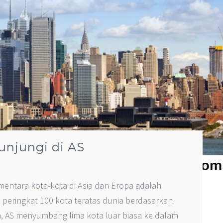
unjungi di AS
ementara kota-kota di Asia dan Eropa adalah
peringkat 100 kota teratas dunia berdasarkan
, AS menyumbang lima kota luar biasa ke dalam