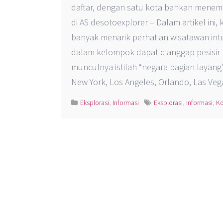
daftar, dengan satu kota bahkan menemb
di AS desotoexplorer – Dalam artikel ini, 
banyak menarik perhatian wisatawan inte
dalam kelompok dapat dianggap pesisir k
munculnya istilah “negara bagian layan
New York, Los Angeles, Orlando, Las Ve
Eksplorasi
,
Informasi
Eksplorasi
,
Informasi
,
Ko