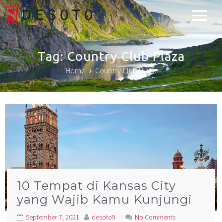
Desoto Explorer
Tag:
Country Club Plaza
Home
Country Club Plaza
10 Tempat di Kansas City
yang Wajib Kamu Kunjungi
September 7, 2021
desoto9
No Comments