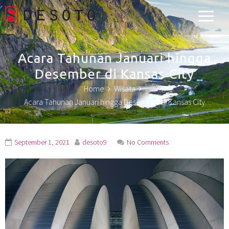
Desoto Explorer
Acara Tahunan Januari hingga
Desember di Kansas City
Home
Wisata
Acara Tahunan Januari hingga Desember di Kansas City
September 1, 2021
desoto9
No Comments