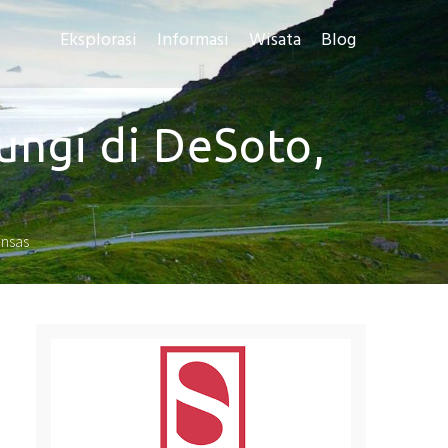
Eksplorasi
Informasi
Wisata
Blog
ungi di DeSoto,
ansas