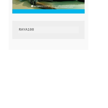
RAYA108