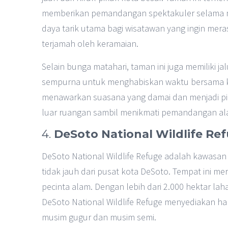
memberikan pemandangan spektakuler selama m
daya tarik utama bagi wisatawan yang ingin me
terjamah oleh keramaian.
Selain bunga matahari, taman ini juga memiliki j
sempurna untuk menghabiskan waktu bersama ke
menawarkan suasana yang damai dan menjadi pilih
luar ruangan sambil menikmati pemandangan al
4.
DeSoto National Wildlife Re
DeSoto National Wildlife Refuge adalah kawasan 
tidak jauh dari pusat kota DeSoto. Tempat ini 
pecinta alam. Dengan lebih dari 2.000 hektar la
DeSoto National Wildlife Refuge menyediakan ha
musim gugur dan musim semi.