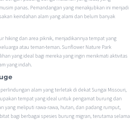
usim panas. Pemandangan yang menakjubkan ini menjadi
rasakan keindahan alam yang alami dan belum banyak
alur hiking dan area piknik, menjadikannya tempat yang
luarga atau teman-teman. Sunflower Nature Park
an yang ideal bagi mereka yang ingin menikmati aktivitas
am yang indah.
fuge
perlindungan alam yang terletak di dekat Sungai Missouri,
merupakan tempat yang ideal untuk pengamat burung dan
han yang meliputi rawa-rawa, hutan, dan padang rumput,
bitat bagi berbagai spesies burung migran, terutama selama