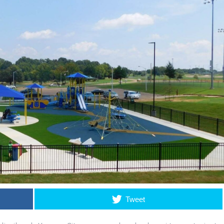
Tweet