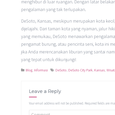
menghibur di luar ruangan. Dengan latar belaka
pengalaman yang tak terlupakan.
DeSoto, Kansas, meskipun merupakan kota kecil,
dijelajahi. Dari taman kota yang nyaman, jalur 
yang memukau, DeSoto menawarkan pengalaman w
pengamat burung, atau pencinta seni, kota ini me
jika Anda merencanakan liburan yang santai na
yang tepat untuk dikunjungi!
Blog
,
Informasi
DeSoto
,
DeSoto City Park
,
Kansas
,
Wisat
Leave a Reply
Your email address will not be published.
Required fields are m