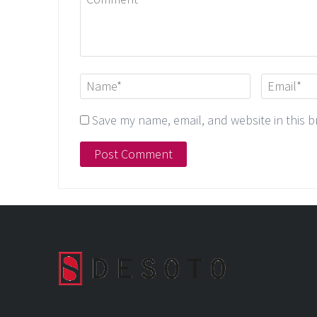
Save my name, email, and website in this b