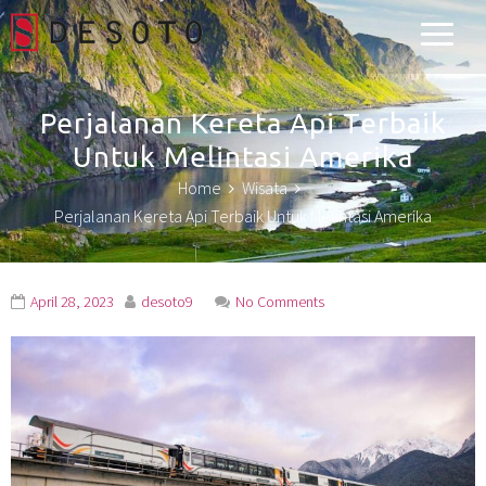
Desoto Explorer
Perjalanan Kereta Api Terbaik
Untuk Melintasi Amerika
Home
Wisata
Perjalanan Kereta Api Terbaik Untuk Melintasi Amerika
April 28, 2023
desoto9
No Comments